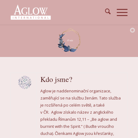
O nás
Kdo jsme?
Aglow je naddenominační organizace,
zaměřující se na službu ženám. Tato služba
je rozšířená po celém světě, a také
v ČR. Aglow získalo název z anglického
překladu Římanům 12,11 – „Be aglow and
burnint with the Spirit.“ ( Buďte vroucího
ducha). Členkami Aglow jsou křesťanky,