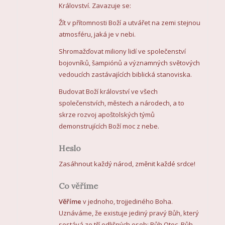
Království. Zavazuje se:
Žít v přítomnosti Boží a utvářet na zemi stejnou
atmosféru, jaká je v nebi.
Shromažďovat miliony lidí ve společenství
bojovníků, šampiónů a významných světových
vedoucích zastávajících biblická stanoviska.
Budovat Boží království ve všech
společenstvích, městech a národech, a to
skrze rozvoj apoštolských týmů
demonstrujících Boží moc z nebe.
Heslo
Zasáhnout každý národ, změnit každé srdce!
Co věříme
Věříme
v jednoho, trojjediného Boha.
Uznáváme, že existuje jediný pravý Bůh, který
sestává ze tří odlišných osob: Bůh Otec, Bůh