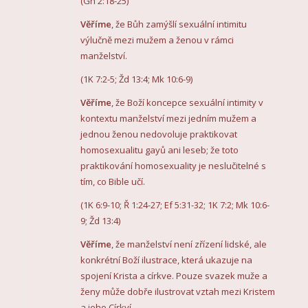
(Gn 2:18-25)
Věříme
, že Bůh zamýšlí sexuální intimitu
výlučně mezi mužem a ženou v rámci
manželství.
(1K 7:2-5; Žd 13:4; Mk 10:6-9)
Věříme
, že Boží koncepce sexuální intimity v
kontextu manželství mezi jedním mužem a
jednou ženou nedovoluje praktikovat
homosexualitu gayů ani leseb; že toto
praktikování homosexuality je neslučitelné s
tím, co Bible učí.
(1K 6:9-10; Ř 1:24-27; Ef 5:31-32; 1K 7:2; Mk 10:6-
9; Žd 13:4)
Věříme
, že manželství není zřízení lidské, ale
konkrétní Boží ilustrace, která ukazuje na
spojení Krista a církve. Pouze svazek muže a
ženy může dobře ilustrovat vztah mezi Kristem
a jeho Církví.