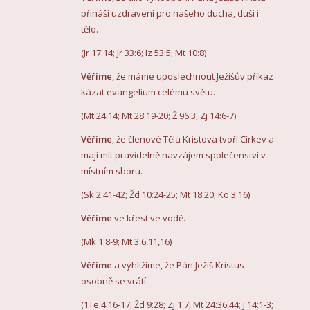
přináší uzdravení pro našeho ducha, duši i
tělo.
(Jr 17:14; Jr 33:6; Iz 53:5; Mt 10:8)
Věříme
, že máme uposlechnout Ježíšův příkaz
kázat evangelium celému světu.
(Mt 24:14; Mt 28:19-20; Ž 96:3; Zj 14:6-7)
Věříme
, že členové Těla Kristova tvoří Církev a
mají mít pravidelně navzájem společenství v
místním sboru.
(Sk 2:41-42; Žd 10:24-25; Mt 18:20; Ko 3:16)
Věříme
ve křest ve vodě.
(Mk 1:8-9; Mt 3:6,11,16)
Věříme
a vyhlížíme, že Pán Ježíš Kristus
osobně se vrátí.
(1Te 4:16-17; Žd 9:28; Zj 1:7; Mt 24:36,44; J 14:1-3;