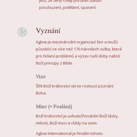
jeto, že ženy chtějí přinášet dalším
povzbuzení, potěšení, spasení.
Vyznání
Aglow je mezinárodní organizací žen a mužů
působící ve více než 170 národech světa, která
pro řešení problémů a výzev naší doby nabízí
Boží principy z Bible.
Vize
Šířit Boží království skrze rostoucí poznání
Boha.
Mise (= Poslání)
Boží království je uskutečňováním Boží lásky,
milosti, Boží moci a vlády na zemi.
Aglow International je hnutím tohoto