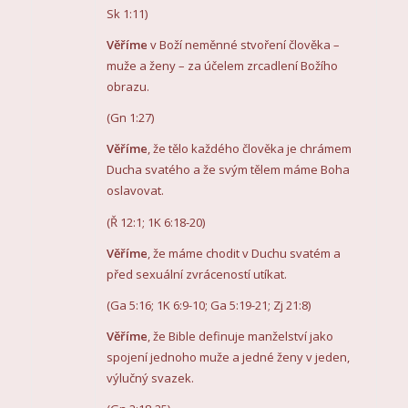
Sk 1:11)
Věříme
v Boží neměnné stvoření člověka –
muže a ženy – za účelem zrcadlení Božího
obrazu.
(Gn 1:27)
Věříme
, že tělo každého člověka je chrámem
Ducha svatého a že svým tělem máme Boha
oslavovat.
(Ř 12:1; 1K 6:18-20)
Věříme
, že máme chodit v Duchu svatém a
před sexuální zvráceností utíkat.
(Ga 5:16; 1K 6:9-10; Ga 5:19-21; Zj 21:8)
Věříme
, že Bible definuje manželství jako
spojení jednoho muže a jedné ženy v jeden,
výlučný svazek.