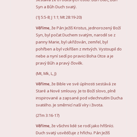
Syn a Bůh Duch svatý.
(1J 5:5-8; J 1:1; Mt 28:19-20)
Věříme
, že Pán Ježíš Kristus, jednorozený Boží
Syn, byl počat Duchem svatým, narodil se z
panny Marie, byl ukřižován, zemřel, byl
pohřben a byl vzkříšen z mrtvých. Vystoupil do
nebe a nyní sedí po pravici Boha Otce a je
pravý Bůh a pravý člověk.
(Mt, Mk, L, J)
Věříme
, že Bible ve své úplnosti sestává ze
Staré a Nové smlouvy. Je to Boží slovo, plně
inspirované a zapsané pod vdechnutím Ducha
svatého. Je směrnicí naší víry i života.
(2Tm 3:16-17)
Věříme
, že všichni lidé se rodí jako hříšníci.
Duch svatý usvědčuje z hříchu. Pán Ježíš