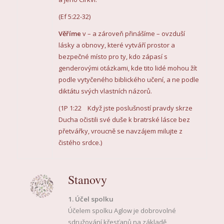
(Ef 5:22-32)
Věříme
v – a zároveň přinášíme – ovzduší
lásky a obnovy, které vytváří prostor a
bezpečné místo pro ty, kdo zápasí s
genderovými otázkami, kde tito lidé mohou žít
podle vytyčeného biblického učení, a ne podle
diktátu svých vlastních názorů.
(1P 1:22 Když jste poslušností pravdy skrze
Ducha očistili své duše k bratrské lásce bez
přetvářky, vroucně se navzájem milujte z
čistého srdce.)
Stanovy
1. Účel spolku
Účelem spolku Aglow je dobrovolné
sdružování křesťanů na základě