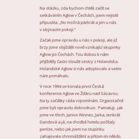
Na otázku, zda bychom chtěli začít se
setkáváním Aglow v Čechách, jsem nejistě
připustila: „No možná párkrát a jen u nás
v obývacím pokoji.“
Začali jsme opravdu u nás v pokoji, ale již
brzy jsme objížděli nově vznikající skupinky
Aglow po Čechách. Tou dobou k nám
přijížděly často sloužit sestry z Holandska.
Holandské Aglow si nás adoptovalo a velmi
nám pomáhalo.
V roce 1994 se konala první Česká
konference Aglow ve Žďáru nad Sázavou.
Na ty začátky ráda vzpomínám. Organizačně
jsme byli opravdu dobrodruzi. Pamatuji, jak
jsme ve třech, Janice Winnes, Jarka, tenkrát
Dandová a já, na chodbě hotelu počítaly
peníze, nebo jak jsem na stupínku
zahajovala shromáždění a přitom mi někdo