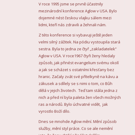
V roce 1995 jsme se prvně účastnily
mezinárodní konference Aglow v USA. Bylo
dojemné nést českou vlajku sálem mezi
lidmi, kteří nás zdravili a žehnali nám.
Z této konference si vybavuji ještě jeden
velmi silný zážitek. Na pódiu vystoupila stará
sestra. Byla to jedna ze čtyř „zakladatelek“
Aglow v USA. V roce1967 čtyři ženy hledaly
způsob, jak přinést evangelium svému okolí
a jak se scházet s ostatními křesťany bez
hranic. Začaly zvát své přítelkyně na kávu a
zákusek a sdílely se s nimi o tom, co Bůh
dělá v jejich životech. Teď tam stála jedna z
nich a před ní byla paleta žen všech možných
ras a národů. Bylo úchvatné vidět, jak
vyrostlo Boží dílo.
Dnes se mnohde Aglow mění. Mění způsob
služby, mění styl práce. Co se ale nemění