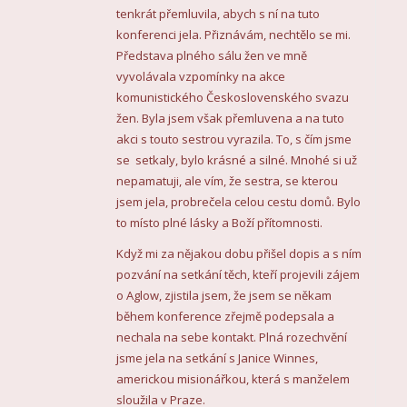
tenkrát přemluvila, abych s ní na tuto
konferenci jela. Přiznávám, nechtělo se mi.
Představa plného sálu žen ve mně
vyvolávala vzpomínky na akce
komunistického Československého svazu
žen. Byla jsem však přemluvena a na tuto
akci s touto sestrou vyrazila. To, s čím jsme
se setkaly, bylo krásné a silné. Mnohé si už
nepamatuji, ale vím, že sestra, se kterou
jsem jela, probrečela celou cestu domů. Bylo
to místo plné lásky a Boží přítomnosti.
Když mi za nějakou dobu přišel dopis a s ním
pozvání na setkání těch, kteří projevili zájem
o Aglow, zjistila jsem, že jsem se někam
během konference zřejmě podepsala a
nechala na sebe kontakt. Plná rozechvění
jsme jela na setkání s Janice Winnes,
americkou misionářkou, která s manželem
sloužila v Praze.