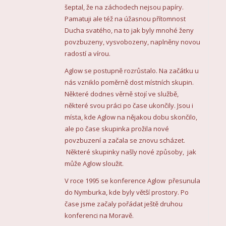
šeptal, že na záchodech nejsou papíry.
Pamatuji ale též na úžasnou přítomnost
Ducha svatého, na to jak byly mnohé ženy
povzbuzeny, vysvobozeny, naplněny novou
radostí a vírou.
Aglow se postupně rozrůstalo. Na začátku u
nás vzniklo poměrně dost místních skupin.
Některé dodnes věrně stojí ve službě,
některé svou práci po čase ukončily. Jsou i
místa, kde Aglow na nějakou dobu skončilo,
ale po čase skupinka prožila nové
povzbuzení a začala se znovu scházet.
Některé skupinky našly nové způsoby, jak
může Aglow sloužit.
V roce 1995 se konference Aglow přesunula
do Nymburka, kde byly větší prostory. Po
čase jsme začaly pořádat ještě druhou
konferenci na Moravě.