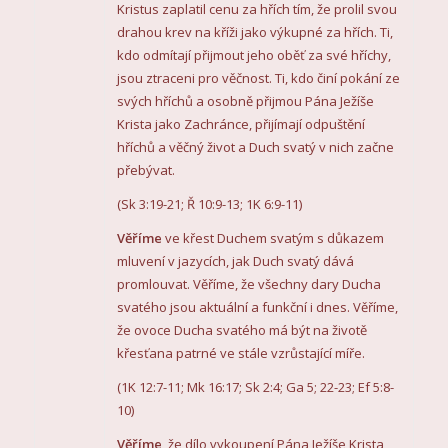
Kristus zaplatil cenu za hřích tím, že prolil svou
drahou krev na kříži jako výkupné za hřích. Ti,
kdo odmítají přijmout jeho oběť za své hříchy,
jsou ztraceni pro věčnost. Ti, kdo činí pokání ze
svých hříchů a osobně přijmou Pána Ježíše
Krista jako Zachránce, přijímají odpuštění
hříchů a věčný život a Duch svatý v nich začne
přebývat.
(Sk 3:19-21; Ř 10:9-13; 1K 6:9-11)
Věříme
ve křest Duchem svatým s důkazem
mluvení v jazycích, jak Duch svatý dává
promlouvat. Věříme, že všechny dary Ducha
svatého jsou aktuální a funkční i dnes. Věříme,
že ovoce Ducha svatého má být na životě
křesťana patrné ve stále vzrůstající míře.
(1K 12:7-11; Mk 16:17; Sk 2:4; Ga 5; 22-23; Ef 5:8-
10)
Věříme
, že dílo vykoupení Pána Ježíše Krista