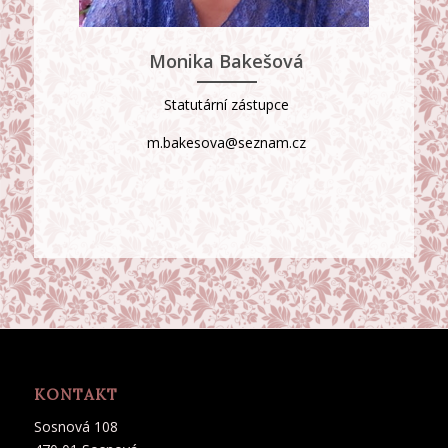
Monika Bakešová
Statutární zástupce
m.bakesova@seznam.cz
KONTAKT
Sosnová 108