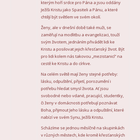
kterým hoří srdce pro Pána a jsou oddány
Ježíši Kristu jako Spasiteli a Pánu, a které
chtějí být světlem ve svém okolí.
Ženy, ale v dnešní době také muži, se
zaměřují na modlitbu a evangelizaci, touží
svým životem, jednáním přivádět lidi ke
Kristu a posilovat jejich křesťanský život. Být
pro lidi kolem nás takovou „mezistanicí“ na
cestě ke Kristu a do církve.
Na celém světě mají ženy stejné potřeby:
lásku, odpuštění, přijetí, porozumění i
potřebu hledat smysl života. Ať jsou
svobodné nebo vdané, pracující, studentky,
či ženy v domácnosti potřebují poznávat
Boha, přijmout Jeho lásku a odpuštění, které
nabízí ve svém Synu, Ježíši Kristu.
Scházíme se jednou měsíčně na skupinkách
v různých městech, kde kromě křesťanských